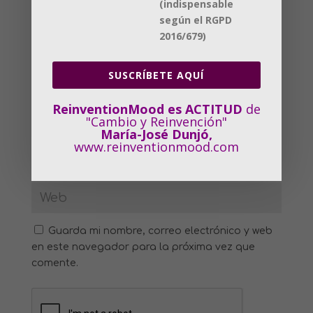
(indispensable
según el RGPD
2016/679)
SUSCRÍBETE AQUÍ
ReinventionMood es ACTITUD
de
"Cambio y Reinvención"
María-José Dunjó,
www.reinventionmood.com
Guarda mi nombre, correo electrónico y web
en este navegador para la próxima vez que
comente.