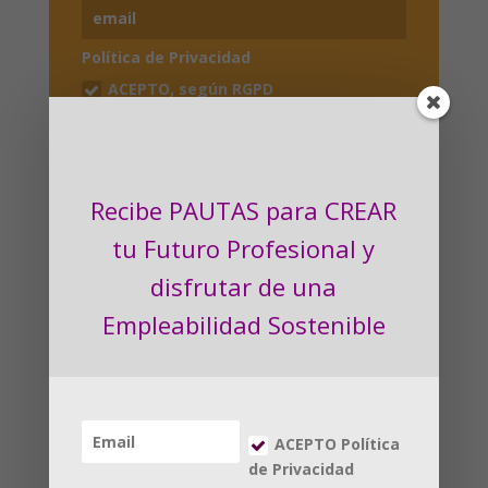
Política de Privacidad
ACEPTO, según RGPD
ENVIAR
Recibe PAUTAS para CREAR
tu Futuro Profesional
y
disfrutar de una
Empleabilidad Sostenible
Enviar comentario
Tu dirección de correo electrónico no será
publicada.
Los campos obligatorios están
marcados con
*
ACEPTO Política
de Privacidad