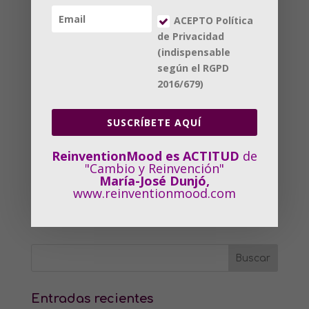
Guarda mi nombre, correo electrónico y web
ACEPTO Política
en este navegador para la próxima vez que
de Privacidad
comente.
(indispensable
según el RGPD
2016/679)
SUSCRÍBETE AQUÍ
ReinventionMood es ACTITUD
de
"Cambio y Reinvención"
María-José Dunjó,
www.reinventionmood.com
Entradas recientes