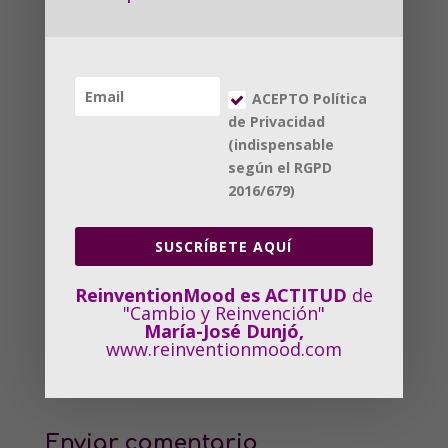
ReinventionMood es ACTITUD de Cambio y
Reinvención
ACEPTO Política
de Privacidad
(indispensable
según el RGPD
2016/679)
Política de Privacidad
ACEPTO, según RGPD
SUSCRÍBETE AQUÍ
ENVIAR
ReinventionMood es ACTITUD
de
"Cambio y Reinvención"
María-José Dunjó,
www.reinventionmood.com
Enviar comentario