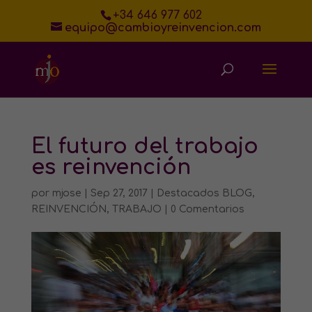
+34 646 977 602
equipo@cambioyreinvencion.com
El futuro del trabajo
es reinvención
por
mjose
|
Sep 27, 2017
|
Destacados BLOG
,
REINVENCIÓN
,
TRABAJO
|
0 Comentarios