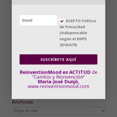
ACEPTO Política
Entradas recientes
de Privacidad
El talento senior es talento en evolución
(indispensable
La Quinta Revolución Industrial (QRI) y el reto
según el RGPD
humano
2016/679)
Reinvención aumentada
SUSCRÍBETE AQUÍ
Desafío «IA generativa y Mujer»
Futuro profesional en «clave de C»
ReinventionMood es ACTITUD
de
"Cambio y Reinvención"
Comentarios recientes
María-José Dunjó,
www.reinventionmood.com
admin
en
Desafío «IA generativa y Mujer»
Archivos
Archivos